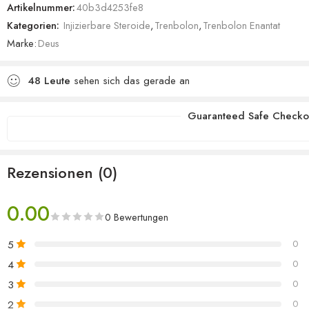
Artikelnummer:
40b3d4253fe8
Kategorien:
Injizierbare Steroide
,
Trenbolon
,
Trenbolon Enantat
Marke:
Deus
48
Leute
sehen sich das gerade an
Guaranteed Safe Checko
Rezensionen (0)
0.00
0 Bewertungen
5
0
4
0
3
0
2
0