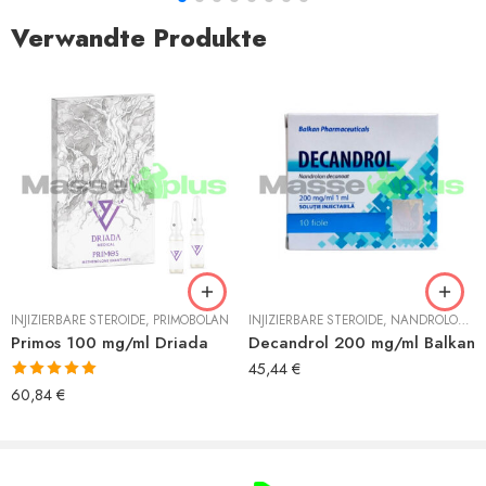
Verwandte Produkte
INJIZIERBARE STEROIDE
,
PRIMOBOLAN
INJIZIERBARE STEROIDE
,
NANDROLON
,
N
Primos 100 mg/ml Driada
Decandrol 200 mg/ml Balkan
45,44
€
Bewertet mit
60,84
€
5.00
von 5