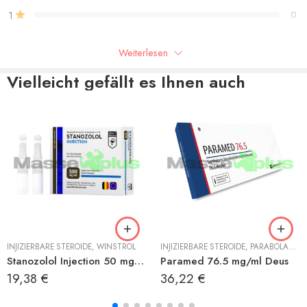
1
0
Seien Sie der Erste, der “Trenbomed E 200 mg/ml Deus”
Weiterlesen
bewertet
Vielleicht gefällt es Ihnen auch
Rezensionen
Es liegen noch keine Bewertungen vor.
RENBOLON ACETAT
INJIZIERBARE STEROIDE
,
WINSTROL
INJIZIERBARE STEROIDE
,
PARABOLAN (TRENBOLON HEXAHYDROBENZYLCARBONAT)
Stanozolol Injection 50 mg/ml Hilma
Paramed 76.5 mg/ml Deus
19,38
€
36,22
€