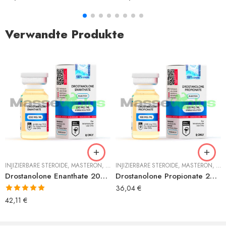
Verwandte Produkte
INJIZIERBARE STEROIDE
,
MASTERON
,
MASTERON ENANTHAT
INJIZIERBARE STEROIDE
,
MASTERON
,
MA
Drostanolone Enanthate 200 mg/ml Hilma
Drostanolone Propionate 250 mg/ml Hilma
36,04
€
Bewertet mit
42,11
€
5.00
von 5