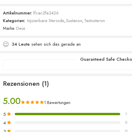
5.00
von 5,
basierend
Artikelnummer:
1fcac2fa3426
auf
Kategorien:
Injizierbare Steroide
,
Sustanon
,
Testosteron
Kundenbewertung
Marke:
Deus
34
Leute
sehen sich das gerade an
Guaranteed Safe Checko
Rezensionen (1)
5.00
1 Bewertungen
5
1
4
0
3
0