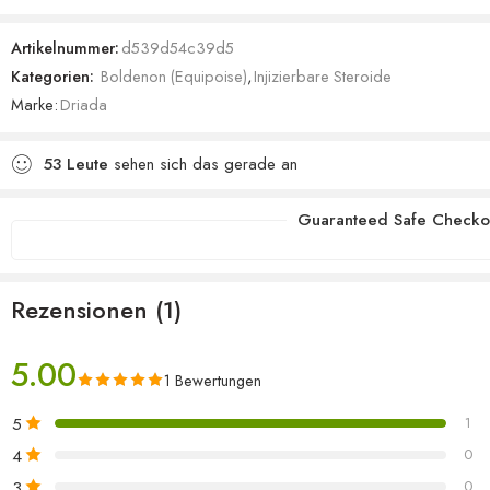
5.00
von 5,
basierend
Artikelnummer:
d539d54c39d5
auf
Kategorien:
Boldenon (Equipoise)
,
Injizierbare Steroide
Kundenbewertung
Marke:
Driada
53
Leute
sehen sich das gerade an
Guaranteed Safe Checko
Rezensionen (1)
5.00
1 Bewertungen
5
1
4
0
3
0