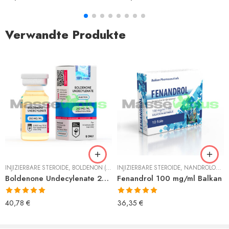
Verwandte Produkte
INJIZIERBARE STEROIDE
,
BOLDENON (EQUIPOISE)
INJIZIERBARE STEROIDE
,
NANDROLON
,
N
Boldenone Undecylenate 250 mg/ml Hilma
Fenandrol 100 mg/ml Balkan
Bewertet mit
Bewertet mit
40,78
€
36,35
€
5.00
von 5
5.00
von 5