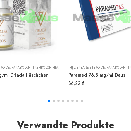
EROIDE
,
PARABOLAN (TRENBOLON HEXAHYDROBENZYLCARBONAT)
INJIZIERBARE STEROIDE
,
TRENBOLON
,
PARABOLAN (TRENBOLON HE
/ml Driada fläschchen
Paramed 76.5 mg/ml Deus
36,22
€
Verwandte Produkte