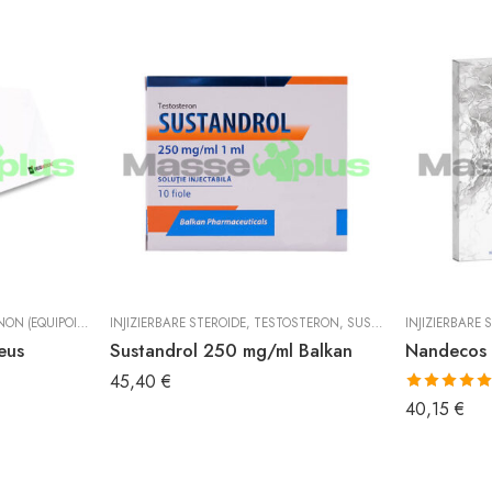
N (EQUIPOISE)
INJIZIERBARE STEROIDE
,
TESTOSTERON
,
SUSTANON
INJIZIERBARE 
eus
Sustandrol 250 mg/ml Balkan
Nandecos 
45,40
€
Bewertet mit
40,15
€
5.00
von 5