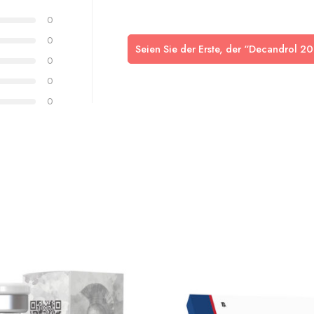
0
0
Seien Sie der Erste, der “Decandrol 2
0
0
0