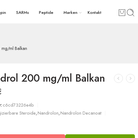
pin
SARMs
Peptide
Marken
Kontakt
 mg/ml Balkan
drol 200 mg/ml Balkan
€
:
c6cd73226e4b
njizierbare Steroide
,
Nandrolon
,
Nandrolon Decanoat