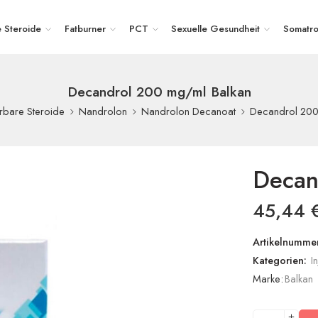
e Steroide
Fatburner
PCT
Sexuelle Gesundheit
Somatro
Decandrol 200 mg/ml Balkan
Decandrol 200
ierbare Steroide
Nandrolon
Nandrolon Decanoat
Decan
45,44
Artikelnummer
Kategorien:
I
Marke:
Balkan