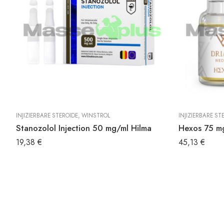
T
INJIZIERBARE STEROIDE
,
WINSTROL
INJIZIERBARE ST
Stanozolol Injection 50 mg/ml Hilma
Hexos 75 mg
19,38
€
45,13
€