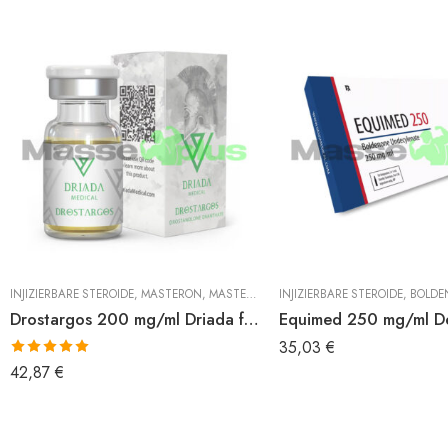
INJIZIERBARE STEROIDE
,
MASTERON
,
MASTERON ENANTHAT
INJIZIERBARE STEROIDE
,
BOLDENO
Drostargos 200 mg/ml Driada fläschchen
Equimed 250 mg/ml D
35,03
€
Bewertet mit
42,87
€
5.00
von 5