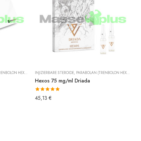
XAHYDROBENZYLCARBONAT)
INJIZIERBARE STEROIDE
,
TRENBOLON
,
PARABOLAN (TRENBOLON HEXAHYDROBENZYLCARBONAT)
IN
Hexos 75 mg/ml Driada
P
Bewertet mit
B
45,13
€
4
5.00
von 5
5