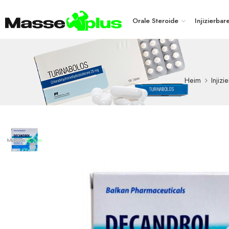
Orale Steroide
Injizierbar
Heim
Injiz