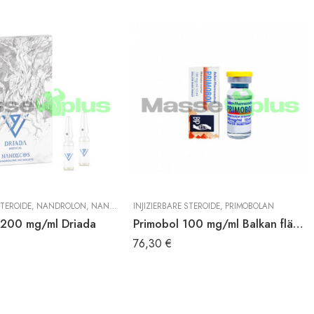
STEROIDE
,
NANDROLON
,
NANDROLON DECANOAT
INJIZIERBARE STEROIDE
,
PRIMOBOLAN
200 mg/ml Driada
Primobol 100 mg/ml Balkan fläschchen
76,30
€