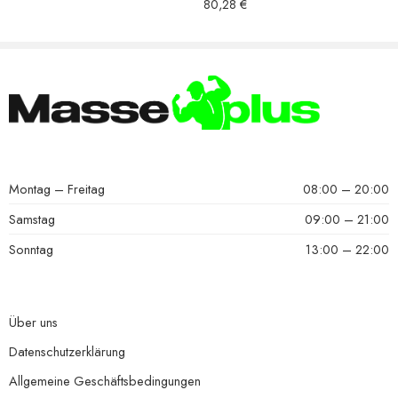
Bewertet mit
80,28
€
5.00
von 5
Montag – Freitag
08:00 – 20:00
Samstag
09:00 – 21:00
Sonntag
13:00 – 22:00
Über uns
Datenschutzerklärung
Allgemeine Geschäftsbedingungen