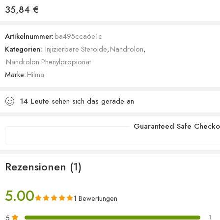
Bewertet mit
1
35,84
€
5.00
von 5,
basierend
Artikelnummer:
ba495cca6e1c
auf
Kategorien:
Injizierbare Steroide
,
Nandrolon
,
Kundenbewertung
Nandrolon Phenylpropionat
Marke:
Hilma
14
Leute
sehen sich das gerade an
Guaranteed Safe Checko
Rezensionen (1)
5.00
1 Bewertungen
5
1