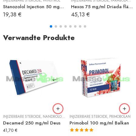
RENBOLON ACETAT
INJIZIERBARE STEROIDE
,
WINSTROL
INJIZIERBARE STEROIDE
,
PARABOLAN (TRENBOLON HEXAHYDROBENZYLCARBONAT)
Stanozolol Injection 50 mg/ml Hilma
Hexos 75 mg/ml Driada fläschchen
19,38
€
45,13
€
Verwandte Produkte
INJIZIERBARE STEROIDE
,
NANDROLON
,
NANDROLON DECANOAT
INJIZIERBARE STEROIDE
,
PRIMOBOLAN
Decamed 250 mg/ml Deus
Primobol 100 mg/ml Balkan
41,70
€