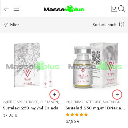
Filter
Sortiere nach
INJIZIERBARE STEROIDE
,
SUSTANON
,
TESTOSTERON
INJIZIERBARE STEROIDE
,
SUSTANON
,
TE
Sustalad 250 mg/ml Driada
Sustalad 250 mg/ml Driada fläschchen
37,86
€
Bewertet mit
37,86
€
5.00
von 5