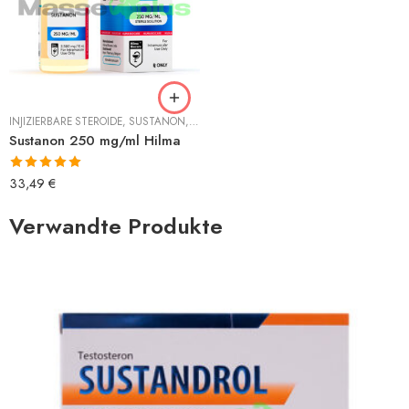
INJIZIERBARE STEROIDE
,
SUSTANON
,
TESTOSTERON
Sustanon 250 mg/ml Hilma
Bewertet mit
33,49
€
5.00
von 5
Verwandte Produkte