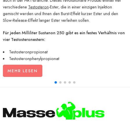
auch in der HRT-Branche. Dieses revolutionäre Produkt enthält vier
verschiedene
Testosteron
-Ester, die in einer einzigen Injektion
gemischt werden und Ihnen den Burst-Effekt kurzer Ester und den
Slow-Release-Effekt langer Ester verleihen sollen.
Für jeden Milliliter Sustanon 250 gibt es ein festes Verhältnis von
vier Testosteronestern:
Testosteronpropionat
Testosteronphenylpropionat
Testosteronisocaproat
MEHR LESEN
Testosterondecanoat
Diese physikalisch-chemische Kombination ermöglicht eine schnelle
Testosteronfreisetzung aus den Propionat- und Phenylpropionatestern
und anhaltende Konzentrationen aus den länger wirkenden
Komponenten. Das Ergebnis ist eine sofortige Wirkung mit
anhaltender Wirkung und daher sind im Vergleich zu
Einzelesterpräparaten wie
Testosteron Cypionat
oder
Testosteron
Enantat
weniger Injektionen erforderlich.