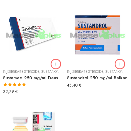
INJIZIERBARE STEROIDE
,
SUSTANON
,
TESTOSTERON
INJIZIERBARE STEROIDE
,
SUSTANON
,
TE
Sustamed 250 mg/ml Deus
Sustandrol 250 mg/ml Balkan
45,40
€
Bewertet mit
32,79
€
5.00
von 5