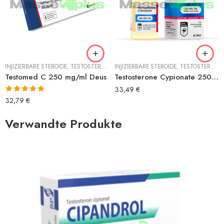
INJIZIERBARE STEROIDE
,
TESTOSTERON
,
TESTOSTERON CYPIONAT
INJIZIERBARE STEROIDE
,
TESTOSTERON
,
Testomed C 250 mg/ml Deus
Testosterone Cypionate 250 mg/ml Hilma
33,49
€
Bewertet mit
32,79
€
5.00
von 5
Verwandte Produkte