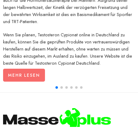
auch für die Hormonersatztherapie bei Männern. Aufgrund seiner
langen Halbwertszeit, der Kinetik der verzögerten Freisetzung und
der bewährten Wirksamkeit ist dies ein Basismedikament für Sportler
und TRT-Patienten.
Wenn Sie planen, Testosteron Cypionat online in Deutschland zu
kaufen, können Sie die geprüften Produkte von vertrauenswürdigen
Herstellern auf diesem Markt erhalten, ohne warten zu müssen und
das Risiko einzugehen, im Ausland zu kaufen. Unsere Website ist die
beste Quelle für Testosteron Cypionat Deutschland.
MEHR LESEN
Deshalb sollten Sie in unserem Online-Shop einkaufen:
Authentische Produkte mit Chargennummer und korrektem Etikett.
Rechtzeitige Inlandslieferung mit Sendungsverfolgungsnummer, um
Ihren Protokollplan einzuhalten.
Wettbewerbsfähige Preise für alle Marken und Konzentrationen.
Alle
Injizierbare Steroide
und
Orale Steroide
in
Erstausrüsterqualität und nach Reinheit an einem Platz.
Hilfe bei Fragen zu Dosierung, Stapelung und Planungszyklen.