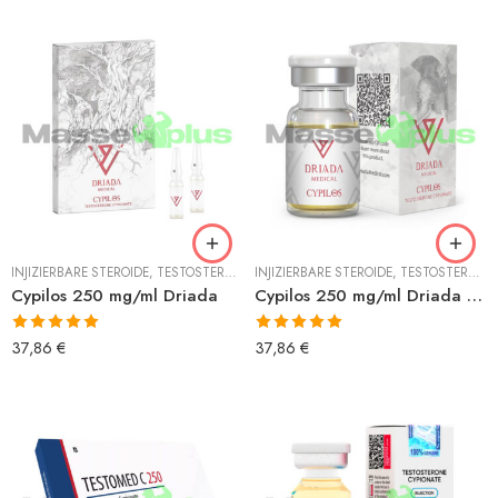
INJIZIERBARE STEROIDE
,
TESTOSTERON
,
TESTOSTERON CYPIONAT
INJIZIERBARE STEROIDE
,
TESTOSTERON
,
Cypilos 250 mg/ml Driada
Cypilos 250 mg/ml Driada fläschchen
Bewertet mit
Bewertet mit
37,86
€
37,86
€
5.00
von 5
5.00
von 5