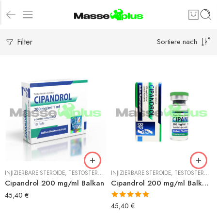
Filter
Sortiere nach
INJIZIERBARE STEROIDE
,
TESTOSTERON
,
TESTOSTERON CYPIONAT
INJIZIERBARE STEROIDE
,
TESTOSTERON
,
Cipandrol 200 mg/ml Balkan
Cipandrol 200 mg/ml Balkan fläschchen
45,40
€
Bewertet mit
45,40
€
5.00
von 5