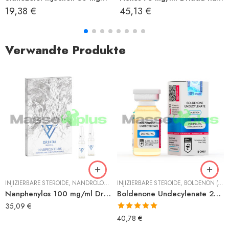
19,38
€
45,13
€
Verwandte Produkte
INJIZIERBARE STEROIDE
,
NANDROLON
,
NANDROLON PHENYLPROPIONAT
INJIZIERBARE STEROIDE
,
BOLDENON (EQUIPOISE)
Nanphenylos 100 mg/ml Driada
Boldenone Undecylenate 250 mg/ml Hilma
35,09
€
Bewertet mit
40,78
€
5.00
von 5