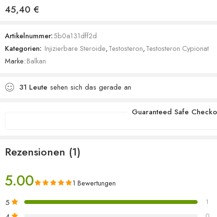
Bewertet mit
1
45,40
€
5.00
von 5,
basierend
Artikelnummer:
5b0a131dff2d
auf
Kategorien:
Injizierbare Steroide
,
Testosteron
,
Testosteron Cypionat
Kundenbewertung
Marke:
Balkan
31
Leute
sehen sich das gerade an
Guaranteed Safe Checko
Rezensionen (1)
5.00
1 Bewertungen
5
1
4
0