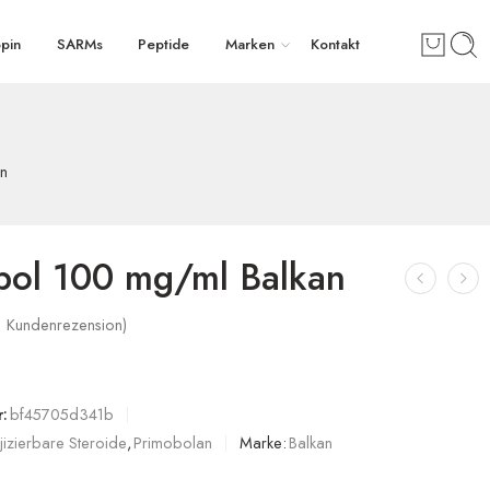
pin
SARMs
Peptide
Marken
Kontakt
an
bol 100 mg/ml Balkan
1
Kundenrezension)
:
bf45705d341b
njizierbare Steroide
,
Primobolan
Marke:
Balkan
ung