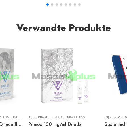
Verwandte Produkte
ROLON
,
NANDROLON DECANOAT
INJIZIERBARE STEROIDE
,
PRIMOBOLAN
INJIZIERBARE 
Nandecos 200 mg/ml Driada fläschchen
Primos 100 mg/ml Driada
Sustamed 