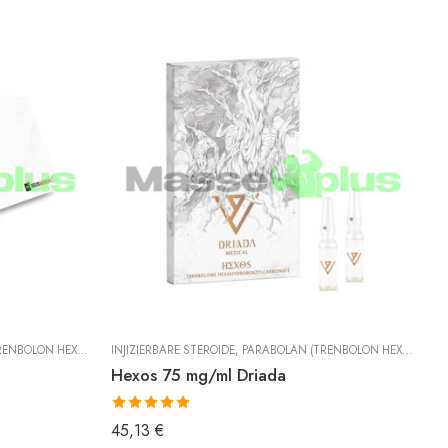
XAHYDROBENZYLCARBONAT)
INJIZIERBARE STEROIDE
,
TRENBOLON
,
PARABOLAN (TRENBOLON HEXAHYDROBENZYLCARBONAT)
IN
Hexos 75 mg/ml Driada
P
Bewertet mit
B
45,13
€
4
5.00
von 5
5