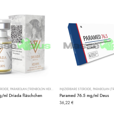
EROIDE
,
PARABOLAN (TRENBOLON HEXAHYDROBENZYLCARBONAT)
INJIZIERBARE STEROIDE
,
TRENBOLON
,
PARABOLAN (TRENBOLON HE
/ml Driada fläschchen
Paramed 76.5 mg/ml Deus
36,22
€