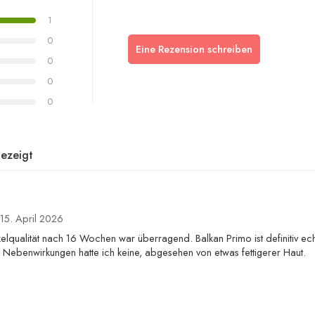
1
0
Eine Rezension schreiben
0
0
0
ezeigt
15. April 2026
lqualität nach 16 Wochen war überragend. Balkan Primo ist definitiv ec
 Nebenwirkungen hatte ich keine, abgesehen von etwas fettigerer Haut.