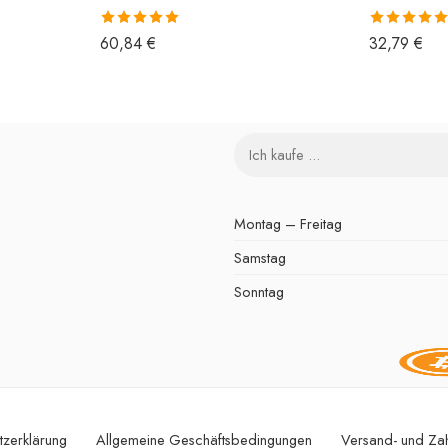
Bewertet mit
Bewertet mit
60,84
€
32,79
€
5.00
von 5
5.00
von 5
Montag – Freitag
Samstag
Sonntag
tzerklärung
Allgemeine Geschäftsbedingungen
Versand- und Za