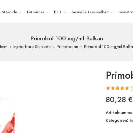
e Steroide
Fatburner
PCT
Sexuelle Gesundheit
Somatro
Primobol 100 mg/ml Balkan
Primobol 100 mg/ml Balk
Heim
Injizierbare Steroide
Primobolan
Primo
(
Bewertet mit
1
80,28
€
5.00
von 5,
basierend
Artikelnummer
auf
Kategorien:
I
Kundenbewert