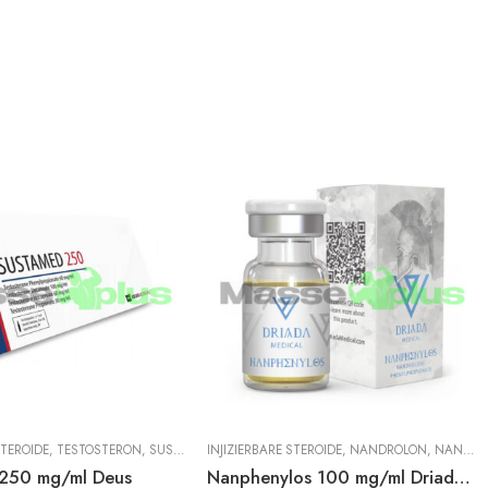
STEROIDE
,
TESTOSTERON
,
SUSTANON
INJIZIERBARE STEROIDE
,
NANDROLON
,
NANDROLON PHENYLPROPIONAT
250 mg/ml Deus
Nanphenylos 100 mg/ml Driada fläschchen