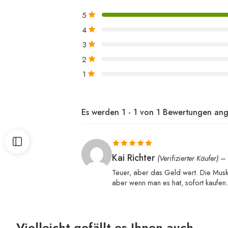
5
4
3
2
1
Es werden 1 - 1 von 1 Bewertungen ang
Bewertet mit
Kai Richter
(Verifizierter Käufer)
–
5
von 5
Teuer, aber das Geld wert. Die Muske
aber wenn man es hat, sofort kaufen.
Vielleicht gefällt es Ihnen auch