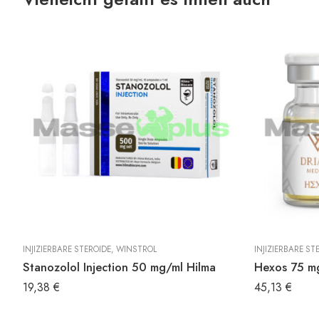
T
INJIZIERBARE STEROIDE
,
WINSTROL
INJIZIERBARE ST
Stanozolol Injection 50 mg/ml Hilma
Hexos 75 mg
19,38
€
45,13
€