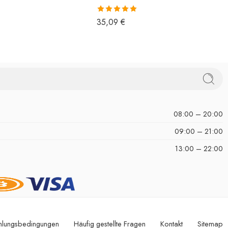
Bewertet mit
35,09
€
5.00
von 5
08:00 – 20:00
09:00 – 21:00
13:00 – 22:00
hlungsbedingungen
Häufig gestellte Fragen
Kontakt
Sitemap