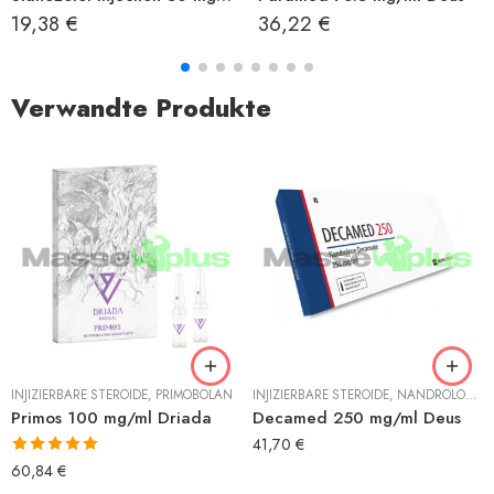
19,38
€
36,22
€
Verwandte Produkte
INJIZIERBARE STEROIDE
,
PRIMOBOLAN
INJIZIERBARE STEROIDE
,
NANDROLON
,
N
Primos 100 mg/ml Driada
Decamed 250 mg/ml Deus
41,70
€
Bewertet mit
60,84
€
5.00
von 5