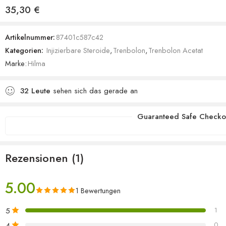
Bewertet mit
1
35,30
€
5.00
von 5,
basierend
Artikelnummer:
87401c587c42
auf
Kategorien:
Injizierbare Steroide
,
Trenbolon
,
Trenbolon Acetat
Kundenbewertung
Marke:
Hilma
32
Leute
sehen sich das gerade an
Guaranteed Safe Checko
Rezensionen (1)
5.00
1 Bewertungen
5
1
4
0