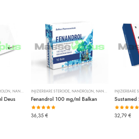
ROLON
,
NANDROLON PHENYLPROPIONAT
INJIZIERBARE STEROIDE
,
NANDROLON
,
NANDROLON PHENYLPROPIONAT
INJIZIERBARE 
l Deus
Fenandrol 100 mg/ml Balkan
Sustamed 
Bewertet mit
Bewertet mit
36,35
€
32,79
€
5.00
von 5
5.00
von 5