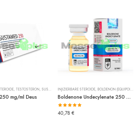
STEROIDE
,
TESTOSTERON
,
SUSTANON
INJIZIERBARE STEROIDE
,
BOLDENON (EQUIPOISE)
250 mg/ml Deus
Boldenone Undecylenate 250 mg/ml Hilma
Bewertet mit
40,78
€
5.00
von 5