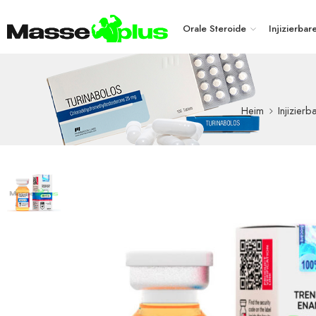
Orale Steroide
Injizierbar
Heim
Injizierb