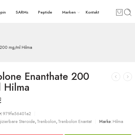
pin
SARMs
Peptide
Marken
Kontakt
 200 mg/ml Hilma
olone Enanthate 200
 Hilma
€
:
979fe56401a2
njizierbare Steroide
,
Trenbolon
,
Trenbolon Enantat
Marke:
Hilma