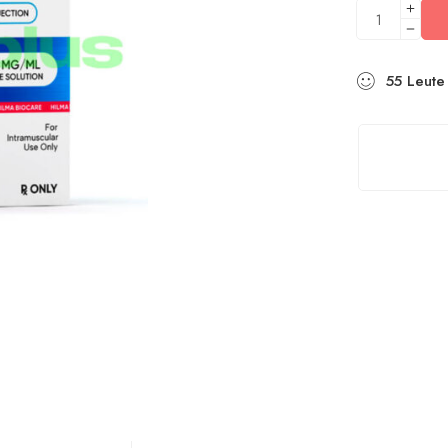
55
Leute