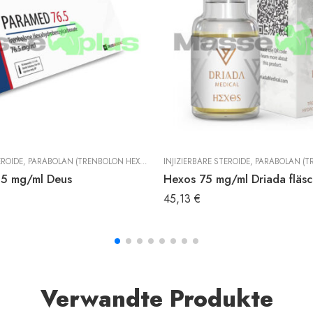
EROIDE
,
PARABOLAN (TRENBOLON HEXAHYDROBENZYLCARBONAT)
INJIZIERBARE STEROIDE
,
TRENBOLON
,
PARABOLAN (TRENBOLON HE
.5 mg/ml Deus
Hexos 75 mg/ml Driada fläs
45,13
€
Verwandte Produkte