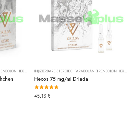
XAHYDROBENZYLCARBONAT)
INJIZIERBARE STEROIDE
,
TRENBOLON
,
PARABOLAN (TRENBOLON HEXAHYDROBENZYLCARBONAT)
IN
chchen
Hexos 75 mg/ml Driada
P
Bewertet mit
B
45,13
€
4
5.00
von 5
5