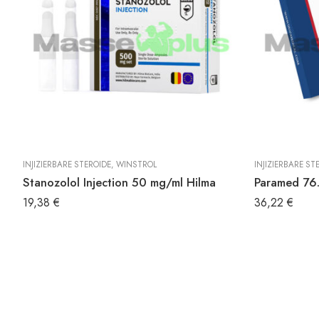
T
INJIZIERBARE STEROIDE
,
WINSTROL
INJIZIERBARE ST
Stanozolol Injection 50 mg/ml Hilma
Paramed 76
19,38
€
36,22
€