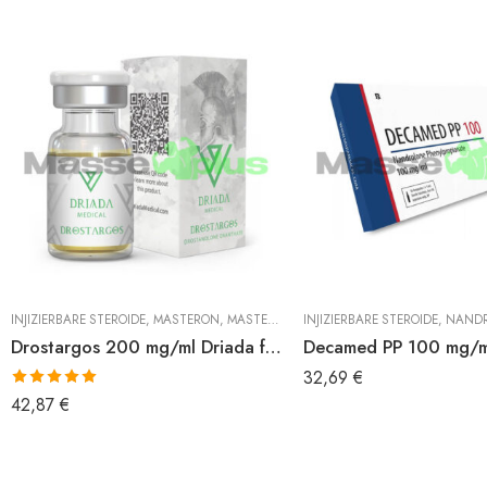
INJIZIERBARE STEROIDE
,
MASTERON
,
MASTERON ENANTHAT
INJIZIERBARE STEROIDE
,
NAND
Drostargos 200 mg/ml Driada fläschchen
Decamed PP 100 mg/m
32,69
€
Bewertet mit
42,87
€
5.00
von 5