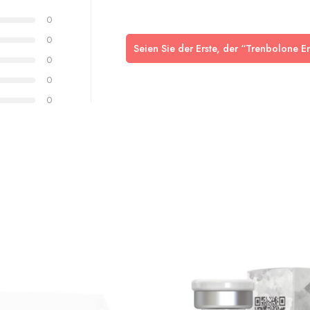
0
0
Seien Sie der Erste, der “Trenbolone 
0
0
0