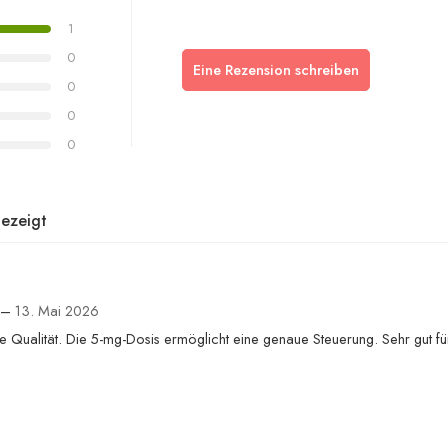
1
0
Eine Rezension schreiben
0
0
0
ezeigt
–
13. Mai 2026
e Qualität. Die 5-mg-Dosis ermöglicht eine genaue Steuerung. Sehr gut f