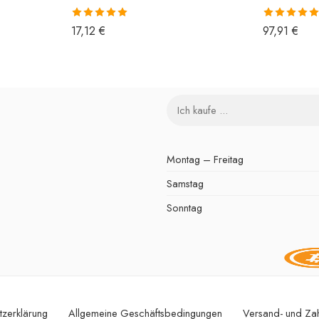
Bewertet mit
Bewertet mit
17,12
€
97,91
€
5.00
von 5
5.00
von 5
Montag – Freitag
Samstag
Sonntag
tzerklärung
Allgemeine Geschäftsbedingungen
Versand- und Za