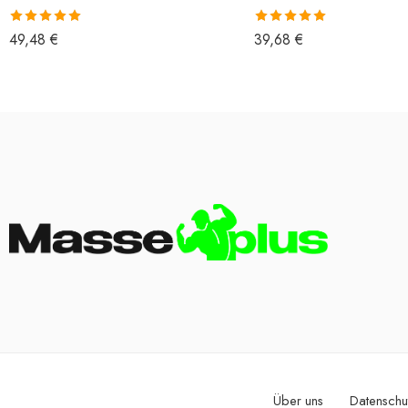
Bewertet mit
Bewertet mit
49,48
€
39,68
€
5.00
von 5
5.00
von 5
Über uns
Datenschu