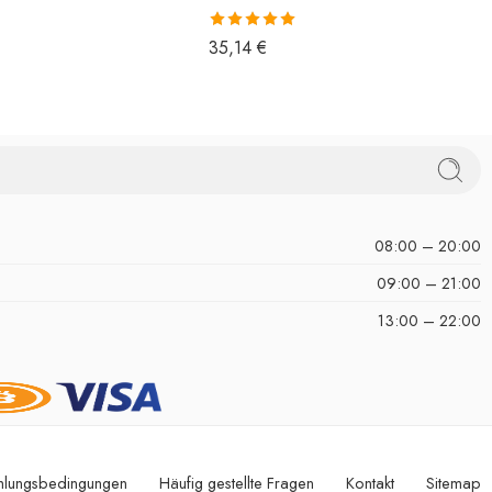
Bewertet mit
35,14
€
5.00
von 5
08:00 – 20:00
09:00 – 21:00
13:00 – 22:00
hlungsbedingungen
Häufig gestellte Fragen
Kontakt
Sitemap