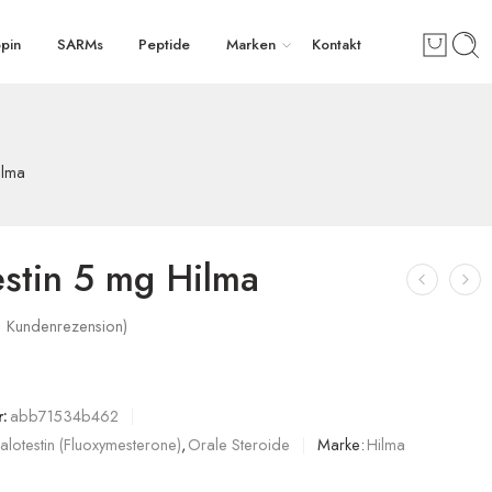
pin
SARMs
Peptide
Marken
Kontakt
ilma
estin 5 mg Hilma
1
Kundenrezension)
:
abb71534b462
alotestin (Fluoxymesterone)
,
Orale Steroide
Marke:
Hilma
ung