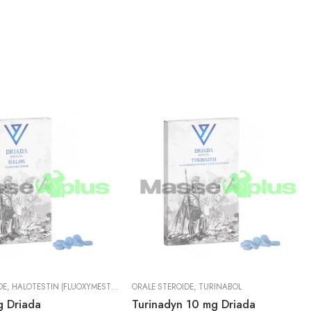
DE
,
HALOTESTIN (FLUOXYMESTERONE)
ORALE STEROIDE
,
TURINABOL
g Driada
Turinadyn 10 mg Driada