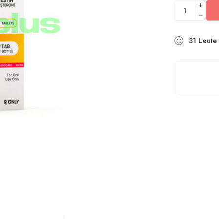
31
Leute