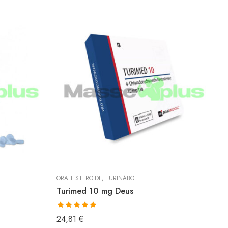
ORALE STEROIDE
,
TURINABOL
O
Turimed 10 mg Deus
T
Bewertet mit
B
24,81
€
4
5.00
von 5
5