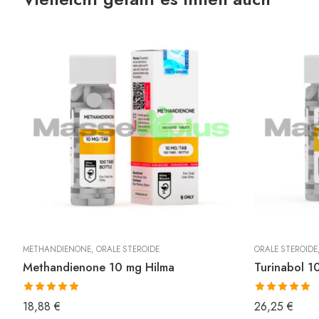
METHANDIENONE
,
ORALE STEROIDE
ORALE STEROIDE
Methandienone 10 mg Hilma
Turinabol 1
Bewertet mit
Bewertet mit
18,88
€
26,25
€
5.00
von 5
5.00
von 5