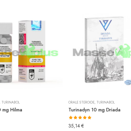
,
TURINABOL
ORALE STEROIDE
,
TURINABOL
0 mg Hilma
Turinadyn 10 mg Driada
Bewertet mit
35,14
€
5.00
von 5