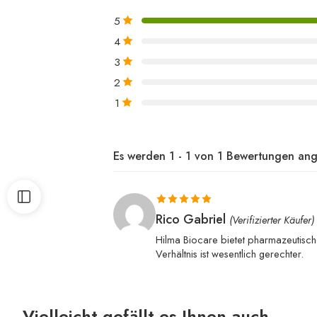
5
4
3
2
1
Es werden 1 - 1 von 1 Bewertungen ang
Bewertet mit
Rico Gabriel
(Verifizierter Käufer)
5
von 5
Hilma Biocare bietet pharmazeutisch
Verhältnis ist wesentlich gerechter.
Vielleicht gefällt es Ihnen auch