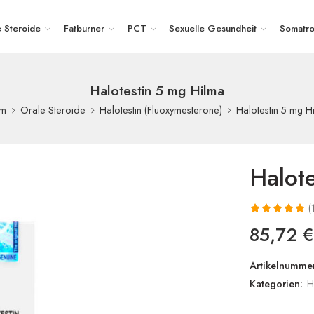
e Steroide
Fatburner
PCT
Sexuelle Gesundheit
Somatro
Halotestin 5 mg Hilma
Halotestin 5 mg H
im
Orale Steroide
Halotestin (Fluoxymesterone)
Halot
(
Bewertet mit
1
85,72
€
5.00
von 5,
basierend
Artikelnummer
auf
Kategorien:
H
Kundenbewert