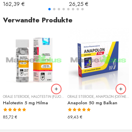
Bewertet mit
Bewertet mit
162,39
€
26,25
€
5.00
von 5
5.00
von 5
Verwandte Produkte
ORALE STEROIDE
,
HALOTESTIN (FLUOXYMESTERONE)
ORALE STEROIDE
,
ANAPOLON (OXYMETHOLON)
Halotestin 5 mg Hilma
Anapolon 50 mg Balkan
Bewertet mit
Bewertet mit
85,72
€
69,43
€
5.00
von 5
5.00
von 5