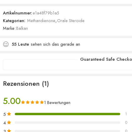
5.00
von 5,
basierend
Artikelnummer:
e1a48f79b1a5
auf
Kategorien:
Methandienone
,
Orale Steroide
Kundenbewertung
Marke:
Balkan
55
Leute
sehen sich das gerade an
Guaranteed Safe Checko
Rezensionen (1)
5.00
1 Bewertungen
5
1
4
0
3
0