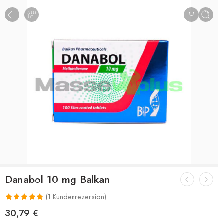
Danabol 10 mg Balkan
(
1
Kundenrezension)
Bewertet mit
1
30,79
€