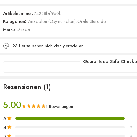
5.00
von 5,
basierend
Artikelnummer:
74228faf9e0b
auf
Kategorien:
Anapolon (Oxymetholon)
,
Orale Steroide
Kundenbewertung
Marke:
Driada
23
Leute
sehen sich das gerade an
Guaranteed Safe Checko
Rezensionen (1)
5.00
1 Bewertungen
5
1
4
0
3
0