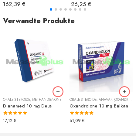
Bewertet mit
Bewertet mit
162,39
€
26,25
€
5.00
von 5
5.00
von 5
Verwandte Produkte
ORALE STEROIDE
,
METHANDIENONE
ORALE STEROIDE
,
ANAVAR (OXANDROLON)
Dianamed 10 mg Deus
Oxandrolone 10 mg Balkan
Bewertet mit
Bewertet mit
17,12
€
61,09
€
5.00
von 5
5.00
von 5