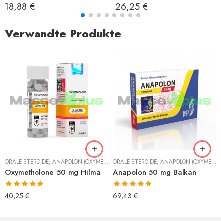
Bewertet mit
Bewertet mit
18,88
€
26,25
€
5.00
von 5
5.00
von 5
Verwandte Produkte
ORALE STEROIDE
,
ANAPOLON (OXYMETHOLON)
ORALE STEROIDE
,
ANAPOLON (OXYMETHOLON)
Oxymetholone 50 mg Hilma
Anapolon 50 mg Balkan
Bewertet mit
Bewertet mit
40,25
€
69,43
€
5.00
von 5
5.00
von 5