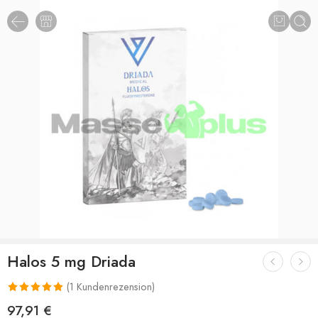
Halos 5 mg Driada
(
1
Kundenrezension)
Bewertet mit
1
97,91
€