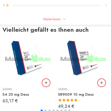
1
0
Weiterlesen
Seien Sie der Erste, der “YK11 5 mg Deus” bewertet
Vielleicht gefällt es Ihnen auch
Rezensionen
Es liegen noch keine Bewertungen vor.
SARMS
SARMS
S4 25 mg Deus
SR9009 10 mg Deus
63,17
€
Bewertet mit
49,24
€
5.00
von 5