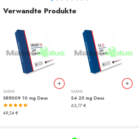
Verwandte Produkte
SARMS
SARMS
SR9009 10 mg Deus
S4 25 mg Deus
63,17
€
Bewertet mit
49,24
€
5.00
von 5