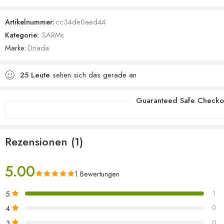
5.00
von 5,
basierend
Artikelnummer:
cc34de0aed44
auf
Kategorie:
SARMs
Kundenbewertung
Marke:
Driada
25
Leute
sehen sich das gerade an
Guaranteed Safe Checko
Rezensionen (1)
5.00
1 Bewertungen
5
1
4
0
3
0