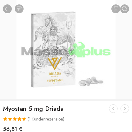
Myostan 5 mg Driada
(
1
Kundenrezension)
Bewertet mit
1
56,81
€