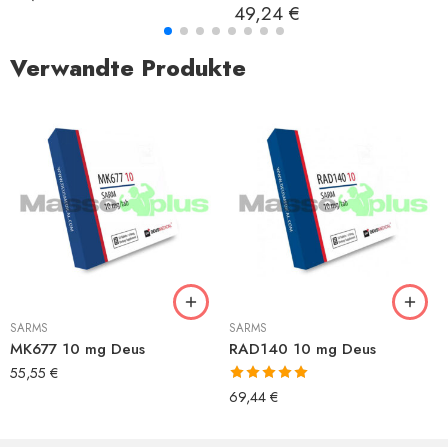
Bewertet mit
49,24
€
5.00
von 5
Verwandte Produkte
SARMS
SARMS
MK677 10 mg Deus
RAD140 10 mg Deus
55,55
€
Bewertet mit
69,44
€
5.00
von 5