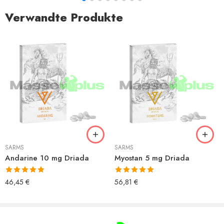
Verwandte Produkte
SARMS
SARMS
Andarine 10 mg Driada
Myostan 5 mg Driada
Bewertet mit
Bewertet mit
46,45
€
56,81
€
5.00
von 5
5.00
von 5