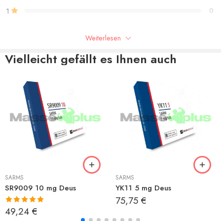
1
0
Weiterlesen
Seien Sie der Erste, der “S4 25 mg Deus” bewertet
Vielleicht gefällt es Ihnen auch
Rezensionen
Es liegen noch keine Bewertungen vor.
SARMS
SARMS
SR9009 10 mg Deus
YK11 5 mg Deus
75,75
€
Bewertet mit
49,24
€
5.00
von 5