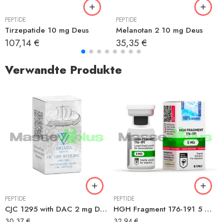
PEPTIDE
PEPTIDE
Tirzepatide 10 mg Deus
Melanotan 2 10 mg Deus
107,14
€
35,35
€
Verwandte Produkte
PEPTIDE
PEPTIDE
CJC 1295 with DAC 2 mg Driada
HGH Fragment 176-191 5 mg Hilma
30,37
€
32,94
€