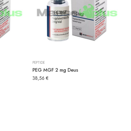
PEPTIDE
PE
PEG MGF 2 mg Deus
P
38,56
€
5