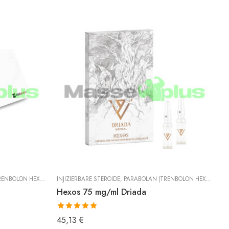
XAHYDROBENZYLCARBONAT)
INJIZIERBARE STEROIDE
,
TRENBOLON
,
PARABOLAN (TRENBOLON HEXAHYDROBENZYLCARBONAT)
IN
Hexos 75 mg/ml Driada
P
Bewertet mit
B
45,13
€
4
5.00
von 5
5