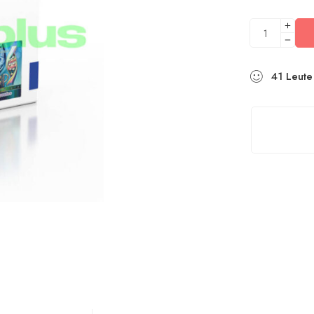
41
Leute