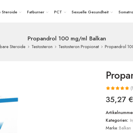
e Steroide
Fatburner
PCT
Sexuelle Gesundheit
Somatro
Propandrol 100 mg/ml Balkan
Propandrol 10
erbare Steroide
Testosteron
Testosteron Propionat
Propa
(
Bewertet mit
1
35,27
5.00
von 5,
basierend
Artikelnummer
auf
Kategorien:
I
Kundenbewert
Marke:
Balkan