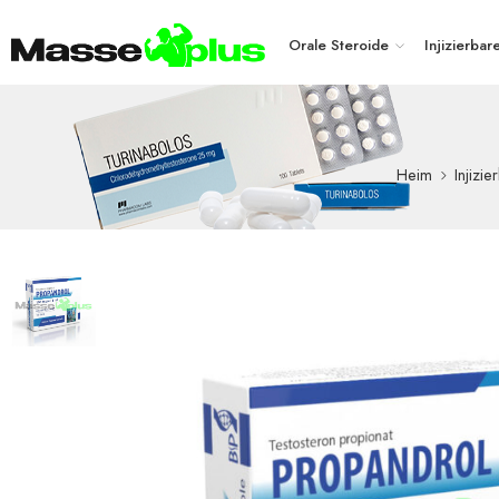
Orale Steroide
Injizierbar
Heim
Injizi