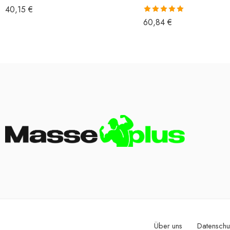
40,15
€
Bewertet mit
60,84
€
5.00
von 5
Über uns
Datenschu