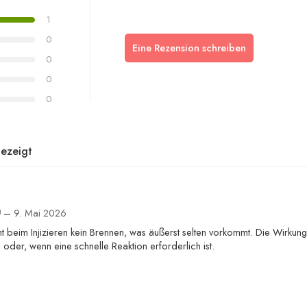
1
0
Eine Rezension schreiben
0
0
0
ezeigt
)
–
9. Mai 2026
 beim Injizieren kein Brennen, was äußerst selten vorkommt. Die Wirkung 
oder, wenn eine schnelle Reaktion erforderlich ist.