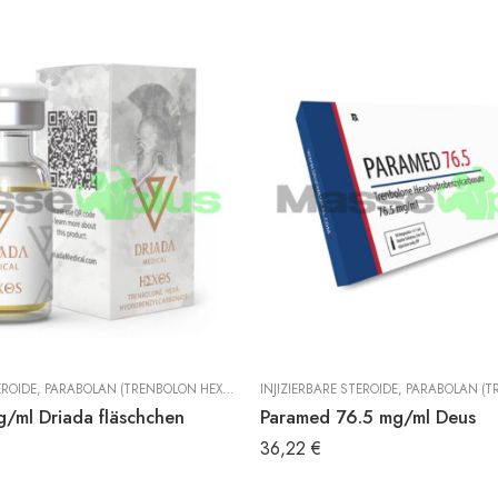
EROIDE
,
PARABOLAN (TRENBOLON HEXAHYDROBENZYLCARBONAT)
INJIZIERBARE STEROIDE
,
TRENBOLON
,
PARABOLAN (TRENBOLON HE
/ml Driada fläschchen
Paramed 76.5 mg/ml Deus
36,22
€