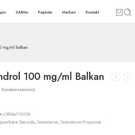
pin
SARMs
Peptide
Marken
Kontakt
0 mg/ml Balkan
ndrol 100 mg/ml Balkan
1
Kundenrezension)
€
:
c18fda71000b
njizierbare Steroide
,
Testosteron
,
Testosteron Propionat
ung