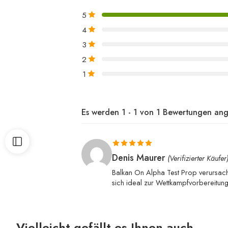
5
4
3
2
1
Es werden 1 - 1 von 1 Bewertungen ang
Bewertet mit
Denis Maurer
(Verifizierter Käufer
5
von 5
Balkan On Alpha Test Prop verursacht
sich ideal zur Wettkampfvorbereitung 
Vielleicht gefällt es Ihnen auch