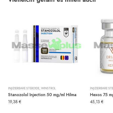
T
INJIZIERBARE STEROIDE
,
WINSTROL
INJIZIERBARE ST
Stanozolol Injection 50 mg/ml Hilma
Hexos 75 mg
19,38
€
45,13
€