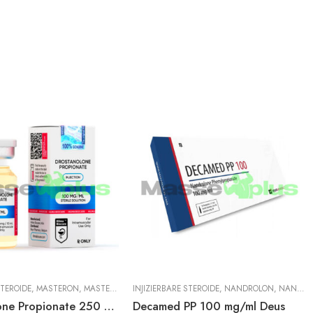
STEROIDE
,
MASTERON
,
MASTERON PROPIONAT
INJIZIERBARE STEROIDE
,
NANDROLON
,
NANDROLON PHENYLPROPIONAT
Drostanolone Propionate 250 mg/ml Hilma
Decamed PP 100 mg/ml Deus