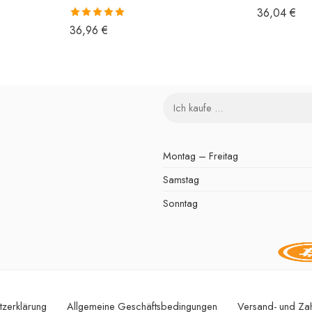
36,04
€
Bewertet mit
36,96
€
5.00
von 5
Montag – Freitag
Samstag
Sonntag
tzerklärung
Allgemeine Geschäftsbedingungen
Versand- und Za