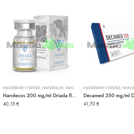
INJIZIERBARE STEROIDE
,
NANDROLON
,
NANDROLON DECANOAT
INJIZIERBARE STEROIDE
,
NAND
Nandecos 200 mg/ml Driada fläschchen
Decamed 250 mg/ml 
40,15
€
41,70
€