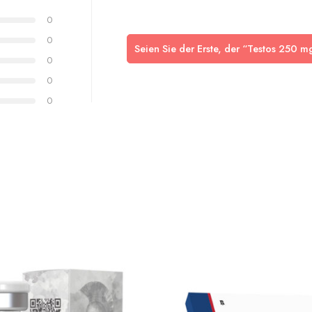
0
0
Seien Sie der Erste, der “Testos 250 
0
0
0