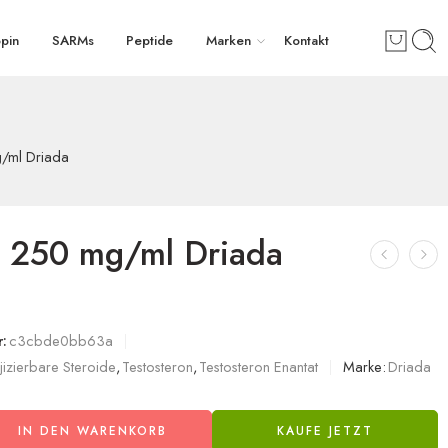
pin
SARMs
Peptide
Marken
Kontakt
g/ml Driada
s 250 mg/ml Driada
:
c3cbde0bb63a
njizierbare Steroide
,
Testosteron
,
Testosteron Enantat
Marke:
Driada
IN DEN WARENKORB
KAUFE JETZT