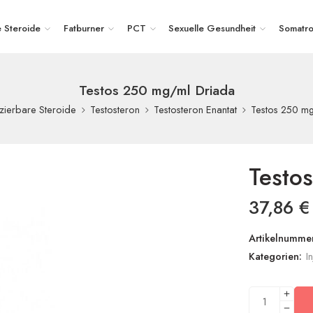
e Steroide
Fatburner
PCT
Sexuelle Gesundheit
Somatro
Testos 250 mg/ml Driada
Testos 250 m
jizierbare Steroide
Testosteron
Testosteron Enantat
Testo
37,86
€
Artikelnummer
Kategorien:
I