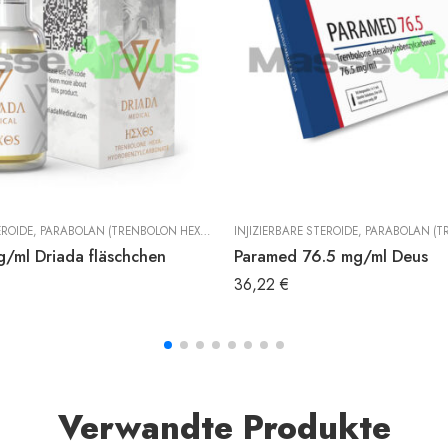
EROIDE
,
PARABOLAN (TRENBOLON HEXAHYDROBENZYLCARBONAT)
INJIZIERBARE STEROIDE
,
TRENBOLON
,
PARABOLAN (TRENBOLON HE
/ml Driada fläschchen
Paramed 76.5 mg/ml Deus
36,22
€
Verwandte Produkte