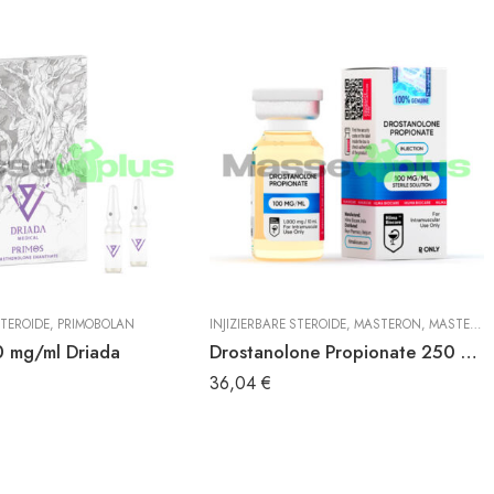
STEROIDE
,
PRIMOBOLAN
INJIZIERBARE STEROIDE
,
MASTERON
,
MASTERON PROPIONAT
0 mg/ml Driada
Drostanolone Propionate 250 mg/ml Hilma
36,04
€