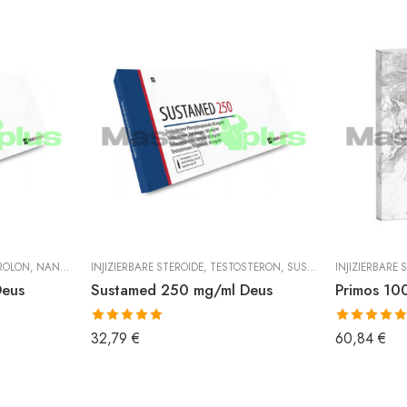
ROLON
,
NANDROLON DECANOAT
INJIZIERBARE STEROIDE
,
TESTOSTERON
,
SUSTANON
INJIZIERBARE 
Deus
Sustamed 250 mg/ml Deus
Primos 10
Bewertet mit
Bewertet mit
32,79
€
60,84
€
5.00
von 5
5.00
von 5