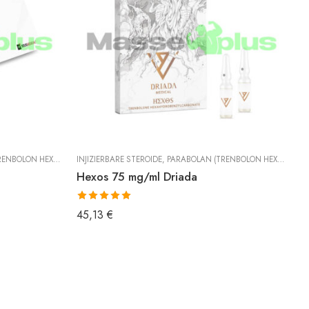
XAHYDROBENZYLCARBONAT)
INJIZIERBARE STEROIDE
,
TRENBOLON
,
PARABOLAN (TRENBOLON HEXAHYDROBENZYLCARBONAT)
IN
Hexos 75 mg/ml Driada
P
Bewertet mit
B
45,13
€
4
5.00
von 5
5