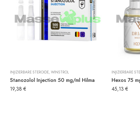
T
INJIZIERBARE STEROIDE
,
WINSTROL
INJIZIERBARE ST
Stanozolol Injection 50 mg/ml Hilma
Hexos 75 mg
19,38
€
45,13
€