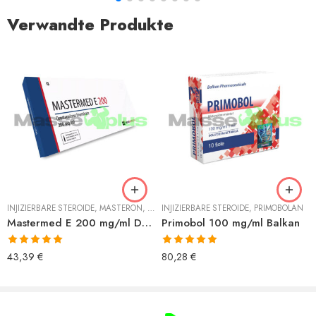
Verwandte Produkte
INJIZIERBARE STEROIDE
,
MASTERON
,
MASTERON ENANTHAT
INJIZIERBARE STEROIDE
,
PRIMOBOLAN
Mastermed E 200 mg/ml Deus
Primobol 100 mg/ml Balkan
Bewertet mit
Bewertet mit
43,39
€
80,28
€
5.00
von 5
5.00
von 5