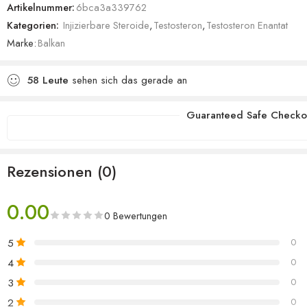
Artikelnummer:
6bca3a339762
Kategorien:
Injizierbare Steroide
,
Testosteron
,
Testosteron Enantat
Marke:
Balkan
58
Leute
sehen sich das gerade an
Guaranteed Safe Checko
Rezensionen (0)
0.00
0 Bewertungen
5
0
4
0
3
0
2
0