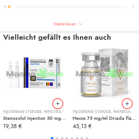
1
0
Weiterlesen
Seien Sie der Erste, der “Enandrol 250 mg/ml Balkan” bewertet
Vielleicht gefällt es Ihnen auch
Rezensionen
Es liegen noch keine Bewertungen vor.
RENBOLON ACETAT
INJIZIERBARE STEROIDE
,
WINSTROL
INJIZIERBARE STEROIDE
,
PARABOLAN (TRENBOLON HEXAHYDROBENZYLCARBONAT)
Stanozolol Injection 50 mg/ml Hilma
Hexos 75 mg/ml Driada fläschchen
19,38
€
45,13
€