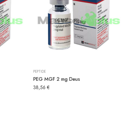
PEPTIDE
PE
PEG MGF 2 mg Deus
P
38,56
€
5