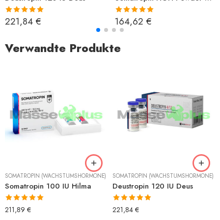
Bewertet mit
Bewertet mit
221,84
€
164,62
€
5.00
von 5
5.00
von 5
Verwandte Produkte
SOMATROPIN (WACHSTUMSHORMONE)
SOMATROPIN (WACHSTUMSHORMONE)
Somatropin 100 IU Hilma
Deustropin 120 IU Deus
Bewertet mit
Bewertet mit
211,89
€
221,84
€
5.00
von 5
5.00
von 5