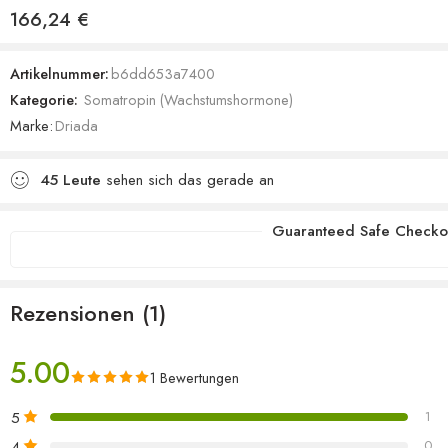
Bewertet mit
1
166,24
€
5.00
von 5,
basierend
Artikelnummer:
b6dd653a7400
auf
Kategorie:
Somatropin (Wachstumshormone)
Kundenbewertung
Marke:
Driada
45
Leute
sehen sich das gerade an
Guaranteed Safe Checko
Rezensionen (1)
5.00
1 Bewertungen
5
1
4
0