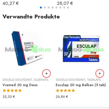
Bewertet mit
Bewertet mit
40,27
€
28,07
€
5.00
von 5
5.00
von 5
Verwandte Produkte
SEXUELLE GESUNDHEIT
,
SILDENAFIL
SEXUELLE GESUNDHEIT
,
TADALAFIL
Viamed 20 mg Deus
Esculap 20 mg Balkan (5 tab)
Bewertet mit
Bewertet mit
35,30
€
26,86
€
5.00
von 5
5.00
von 5