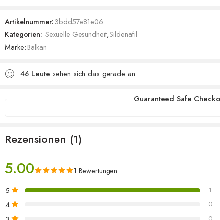
5.00
von 5,
basierend
Artikelnummer:
3bdd57e81e06
auf
Kategorien:
Sexuelle Gesundheit
,
Sildenafil
Kundenbewertung
Marke:
Balkan
46
Leute
sehen sich das gerade an
Guaranteed Safe Checko
Rezensionen (1)
5.00
1 Bewertungen
5
1
4
0
3
0