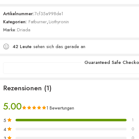
5.00
von 5,
basierend
Artikelnummer:
7cf35a998de1
auf
Kategorien:
Fatburner
,
Liothyronin
Kundenbewertung
Marke:
Driada
42
Leute
sehen sich das gerade an
Guaranteed Safe Checko
Rezensionen (1)
5.00
1 Bewertungen
5
1
4
0
3
0