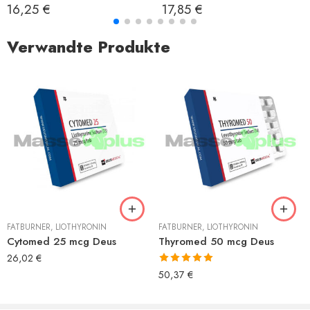
Bewertet mit
Bewertet mit
16,25
€
17,85
€
5.00
von 5
5.00
von 5
Verwandte Produkte
FATBURNER
,
LIOTHYRONIN
FATBURNER
,
LIOTHYRONIN
Cytomed 25 mcg Deus
Thyromed 50 mcg Deus
26,02
€
Bewertet mit
50,37
€
5.00
von 5